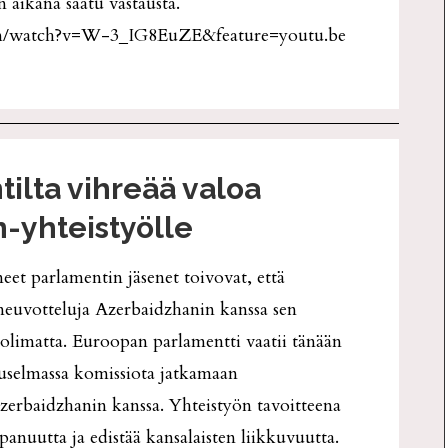
n aikana saatu vastausta.
om/watch?v=W-3_IG8EuZE&feature=youtu.be
ilta vihreää valoa
-yhteistyölle
et parlamentin jäsenet toivovat, että
neuvotteluja Azerbaidzhanin kanssa sen
uolimatta. Euroopan parlamentti vaatii tänään
uselmassa komissiota jatkamaan
Azerbaidzhanin kanssa. Yhteistyön tavoitteena
anuutta ja edistää kansalaisten liikkuvuutta.