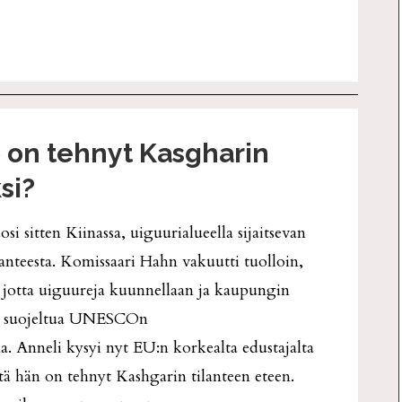
o on tehnyt Kasgharin
si?
si sitten Kiinassa, uiguurialueella sijaitsevan
nteesta. Komissaari Hahn vakuutti tuolloin,
 jotta uiguureja kuunnellaan ja kaupungin
aan suojeltua UNESCOn
 Anneli kysyi nyt EU:n korkealta edustajalta
tä hän on tehnyt Kashgarin tilanteen eteen.