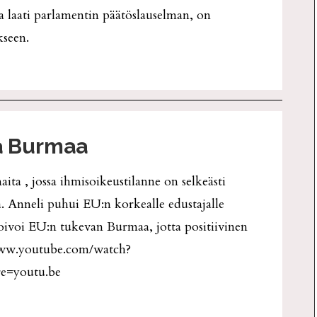
a laati parlamentin päätöslauselman, on
kseen.
a Burmaa
ta , jossa ihmisoikeustilanne on selkeästi
. Anneli puhui EU:n korkealle edustajalle
toivoi EU:n tukevan Burmaa, jotta positiivinen
//www.youtube.com/watch?
e=youtu.be