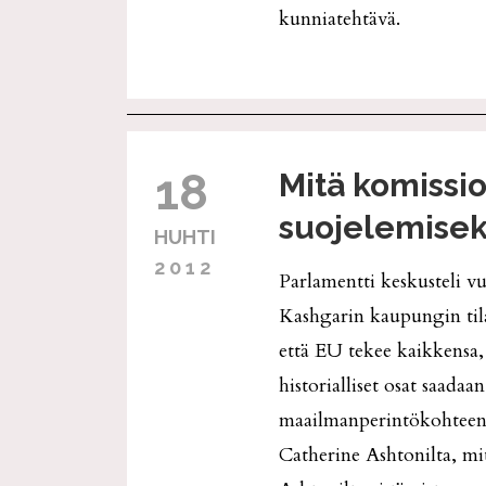
kunniatehtävä.
18
Mitä komissi
suojelemisek
HUHTI
2012
Parlamentti keskusteli vuo
Kashgarin kaupungin tila
että EU tekee kaikkensa,
historialliset osat saad
maailmanperintökohteena.
Catherine Ashtonilta, mi