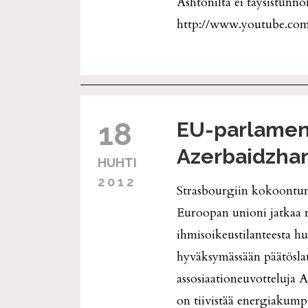
Ashtonilta ei täysistunno
http://www.youtube.c
18
EU-parlament
Azerbaidzhan
HUHTI
2012
Strasbourgiin kokoontune
Euroopan unioni jatkaa 
ihmisoikeustilanteesta h
hyväksymässään päätösla
assosiaationeuvotteluja 
on tiivistää energiakumpp