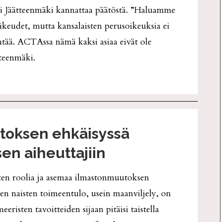
i Jäätteenmäki kannattaa päätöstä. ”Haluamme
oikeudet, mutta kansalaisten perusoikeuksia ei
entää. ACTAssa nämä kaksi asiaa eivät ole
tteenmäki.
toksen ehkäisyssä
sen aiheuttajiin
isten roolia ja asemaa ilmastonmuutoksen
en naisten toimeentulo, usein maanviljely, on
risten tavoitteiden sijaan pitäisi taistella