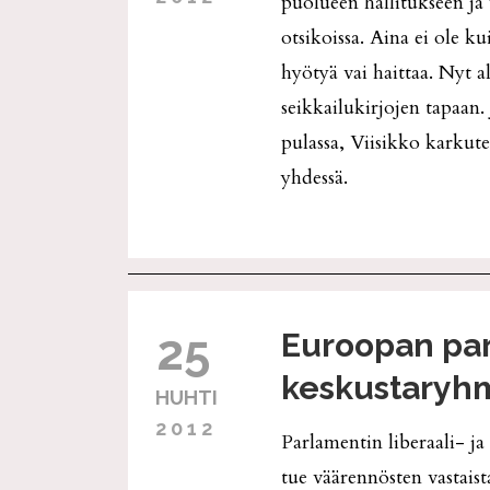
puolueen hallitukseen ja 
otsikoissa. Aina ei ole k
hyötyä vai haittaa. Nyt a
seikkailukirjojen tapaan.
pulassa, Viisikko karkute
yhdessä.
25
Euroopan par
keskustaryhm
HUHTI
2012
Parlamentin liberaali- ja
tue väärennösten vastai