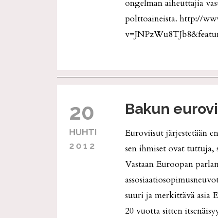
ongelman aiheuttajia vast
polttoaineista. http://
v=JNPzWu8TJb8&featu
20
Bakun eurovi
HUHTI
Euroviisut järjestetään e
2012
sen ihmiset ovat tuttuja, s
Vastaan Euroopan parlam
assosiaatiosopimusneuvot
suuri ja merkittävä asia 
20 vuotta sitten itsenäisy