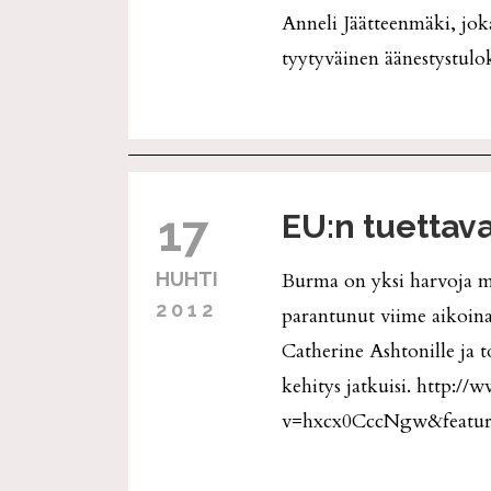
Anneli Jäätteenmäki, jok
tyytyväinen äänestystulo
17
EU:n tuettav
HUHTI
Burma on yksi harvoja mai
2012
parantunut viime aikoina
Catherine Ashtonille ja 
kehitys jatkuisi. http:
v=hxcx0CccNgw&featur