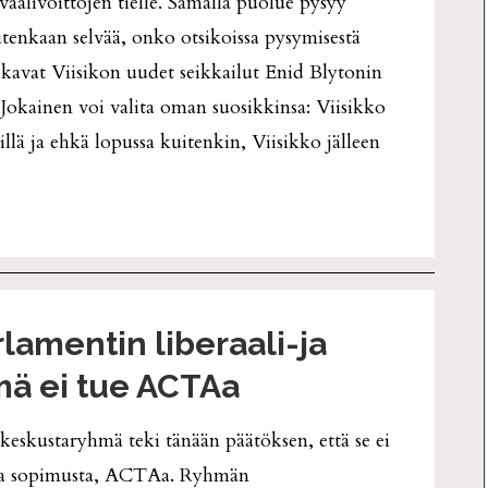
vaalivoittojen tielle. Samalla puolue pysyy
uitenkaan selvää, onko otsikoissa pysymisestä
lkavat Viisikon uudet seikkailut Enid Blytonin
 Jokainen voi valita oman suosikkinsa: Viisikko
illä ja ehkä lopussa kuitenkin, Viisikko jälleen
lamentin liberaali-ja
ä ei tue ACTAa
 keskustaryhmä teki tänään päätöksen, että se ei
sta sopimusta, ACTAa. Ryhmän