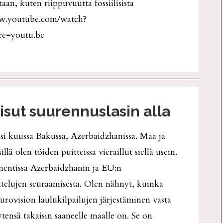
aan, kuten riippuvuutta fossiilisista
www.youtube.com/watch?
re=youtu.be
isut suurennuslasin alla
nsi kuussa Bakussa, Azerbaidzhanissa. Maa ja
illä olen töiden puitteissa vieraillut siellä usein.
entissa Azerbaidzhanin ja EU:n
telujen seuraamisesta. Olen nähnyt, kuinka
Eurovision laulukilpailujen järjestäminen vasta
ytensä takaisin saaneelle maalle on. Se on