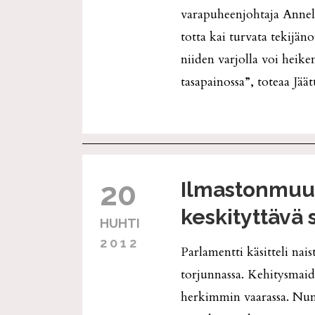
varapuheenjohtaja Annel
totta kai turvata tekijän
niiden varjolla voi heik
tasapainossa”, toteaa Jää
20
Ilmastonmuu
keskityttävä 
HUHTI
2012
Parlamentti käsitteli na
torjunnassa. Kehitysmaid
herkimmin vaarassa. Numee