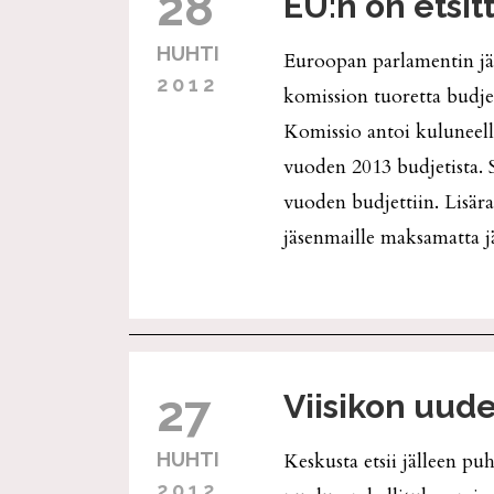
28
EU:n on etsit
HUHTI
Euroopan parlamentin jäs
2012
komission tuoretta budjet
Komissio antoi kuluneel
vuoden 2013 budjetista. 
vuoden budjettiin. Lisära
jäsenmaille maksamatta 
27
Viisikon uude
HUHTI
Keskusta etsii jälleen puh
2012