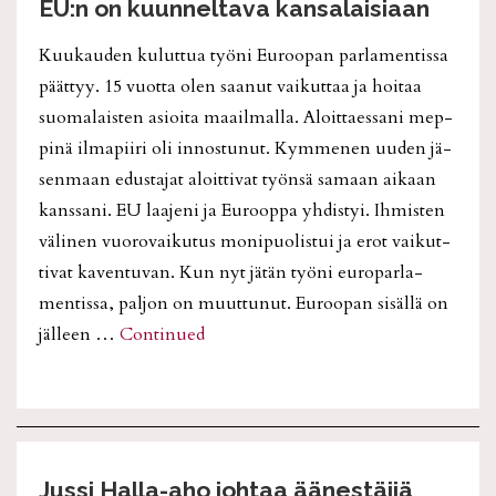
EU:n on kuunneltava kansalaisiaan
Kuu­kau­den ku­lut­tua työ­ni Eu­roo­pan par­la­men­tis­sa
päät­tyy. 15 vuot­ta olen saa­nut vai­kut­taa ja hoi­taa
suo­ma­lais­ten asi­oi­ta maa­il­mal­la. Aloit­ta­es­sa­ni mep­
pi­nä il­ma­pii­ri oli in­nos­tu­nut. Kym­me­nen uu­den jä­
sen­maan edus­ta­jat aloit­ti­vat työn­sä sa­maan ai­kaan
kans­sa­ni. EU laa­je­ni ja Eu­roop­pa yh­dis­tyi. Ih­mis­ten
vä­li­nen vuo­ro­vai­ku­tus mo­ni­puo­lis­tui ja erot vai­kut­
ti­vat ka­ven­tu­van. Kun nyt jä­tän työ­ni eu­ro­par­la­
men­tis­sa, pal­jon on muut­tu­nut. Eu­roo­pan si­säl­lä on
jäl­leen …
Continued
Jussi Halla-aho johtaa äänestäjiä