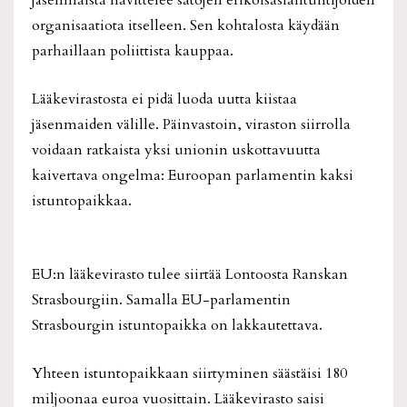
jäsenmaista havittelee satojen erikoisasiantuntijoiden
organisaatiota itselleen. Sen kohtalosta käydään
parhaillaan poliittista kauppaa.
Lääkevirastosta ei pidä luoda uutta kiistaa
jäsenmaiden välille. Päinvastoin, viraston siirrolla
voidaan ratkaista yksi unionin uskottavuutta
kaivertava ongelma: Euroopan parlamentin kaksi
istuntopaikkaa.
EU:n lääkevirasto tulee siirtää Lontoosta Ranskan
Strasbourgiin. Samalla EU-parlamentin
Strasbourgin istuntopaikka on lakkautettava.
Yhteen istuntopaikkaan siirtyminen säästäisi 180
miljoonaa euroa vuosittain. Lääkevirasto saisi