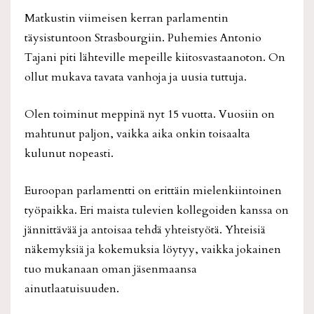
Matkustin viimeisen kerran parlamentin
täysistuntoon Strasbourgiin. Puhemies Antonio
Tajani piti lähteville mepeille kiitosvastaanoton. On
ollut mukava tavata vanhoja ja uusia tuttuja.
Olen toiminut meppinä nyt 15 vuotta. Vuosiin on
mahtunut paljon, vaikka aika onkin toisaalta
kulunut nopeasti.
Euroopan parlamentti on erittäin mielenkiintoinen
työpaikka. Eri maista tulevien kollegoiden kanssa on
jännittävää ja antoisaa tehdä yhteistyötä. Yhteisiä
näkemyksiä ja kokemuksia löytyy, vaikka jokainen
tuo mukanaan oman jäsenmaansa
ainutlaatuisuuden.