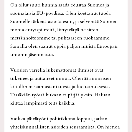
On ollut suuri kunnia saada edustaa Suomea ja
suomalaisia EU-pöydissä. Olen koettanut tuoda
Suomelle tärkeitä asioita esiin, ja selventää Suomen
monia erityispiirteitä, liittyivätpä ne sitten
metsänhoitoomme tai puhtaaseen ruokaamme.
Samalla olen saanut oppia paljon muista Euroopan
unionin jäsenmaista.
Vuosien varrella lukemattomat ihmiset ovat
tukeneet ja auttaneet minua. Olen äärimmäisen
kiitollinen saamastani tuesta ja luottamuksesta.
Tässäkään työssä kukaan ei pärjää yksin. Haluan
kiittää lämpimästi teitä kaikkia.
Vaikka päivätyöni poliitikkona loppuu, jatkan
yhteiskunnallisten asioiden seuraamista. On hienoa