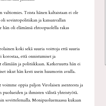
n valtiomies. Toista hänen kaltaistaan ei ole
 oli sovintopolitiikan ja kansanvallan
le hän oli elämänsä ehtoopuolella rakas
rolainen koki sekä suuria voittoja että suuria
i korostaa, että onnistumiset ja
 elämään ja politiikkaan. Katkeruutta hän ei
iset iskut hän kesti usein huumorin avulla.
 voimme oppia paljon Virolaisen asenteesta ja
n puolueiden ja ihmisten välistä yhteistyötä.
vain sovittelemalla. Monipuoluemaassa kukaan