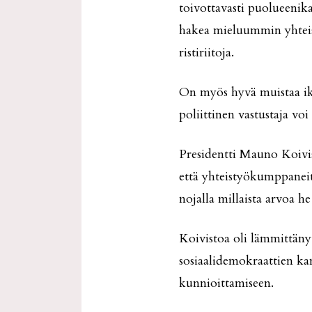
toivottavasti puolueenika
hakea mieluummin yhteis
ristiriitoja.
On myös hyvä muistaa ik
poliittinen vastustaja voi
Presidentti Mauno Koivist
että yhteistyökumppaneit
nojalla millaista arvoa he
Koivistoa oli lämmittänyt
sosiaalidemokraattien k
kunnioittamiseen.