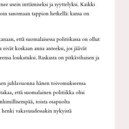
nee usein inttämiseksi ja syyttelyksi. Kaikki
avoin sanomaan tappion hetkellä: kansa on
naan, että suomalaisessa politiikassa on ollut
ka eivät koskaan anna anteeksi, jos jäävät
leensa loukatuksi. Raskasta on pitkävihaisen ja
sen juhlavuonna hänen toivomukseensa
aa, että suomalainen politiikka olisi
himillisempää, toista osapuolta
 henki vakavuudessakin nykyistä