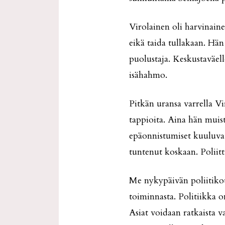
Virolainen oli harvinaine
eikä taida tullakaan. Hän
puolustaja. Keskustaväel
isähahmo.
Pitkän uransa varrella Vi
tappioita. Aina hän muist
epäonnistumiset kuuluvat
tuntenut koskaan. Poliitt
Me nykypäivän poliitikot
toiminnasta. Politiikka o
Asiat voidaan ratkaista 