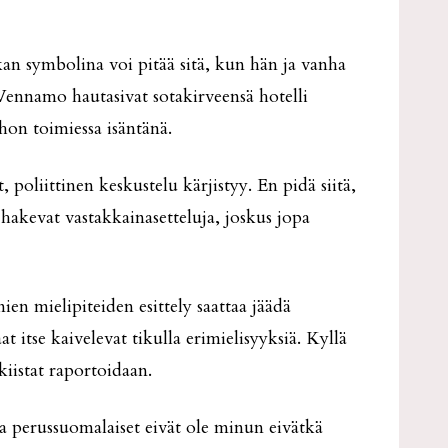
kan symbolina voi pitää sitä, kun hän ja vanha
ennamo hautasivat sotakirveensä hotelli
on toimiessa isäntänä.
 poliittinen keskustelu kärjistyy. En pidä siitä,
 hakevat vastakkainasetteluja, joskus jopa
n mielipiteiden esittely saattaa jäädä
 itse kaivelevat tikulla erimielisyyksiä. Kyllä
kiistat raportoidaan.
a perussuomalaiset eivät ole minun eivätkä