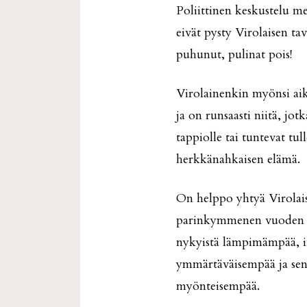
Poliittinen keskustelu me
eivät pysty Virolaisen t
puhunut, pulinat pois!
Virolainenkin myönsi aika
ja on runsaasti niitä, jot
tappiolle tai tuntevat tul
herkkänahkaisen elämä.
On helppo yhtyä Virolai
parinkymmenen vuoden tak
nykyistä lämpimämpää, in
ymmärtäväisempää ja sen
myönteisempää.