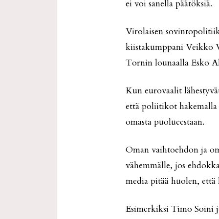
ei voi sanella päätöksiä.
Virolaisen sovintopolitii
kiistakumppani Veikko V
Tornin lounaalla Esko Ah
Kun eurovaalit lähestyvät,
että poliitikot hakemalla
omasta puolueestaan.
Oman vaihtoehdon ja omie
vähemmälle, jos ehdokkaat
media pitää huolen, että 
Esimerkiksi Timo Soini j