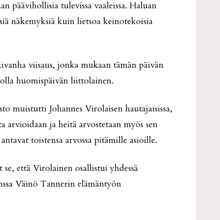
an päävihollisia tulevissa vaaleissa. Haluan
iä näkemyksiä kuin lietsoa keinotekoisia
ivanha viisaus, jonka mukaan tämän päivän
 olla huomispäivän liittolainen.
o muistutti Johannes Virolaisen hautajaisissa,
a arvioidaan ja heitä arvostetaan myös sen
 antavat toistensa arvossa pitämille asioille.
 se, että Virolainen osallistui yhdessä
anssa Väinö Tannerin elämäntyön