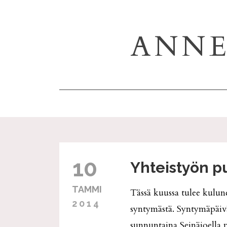
ANNE
10
Yhteistyön pu
TAMMI
Tässä kuussa tulee kulun
2014
syntymästä. Syntymäpäivää
sunnuntaina Seinäjoella 